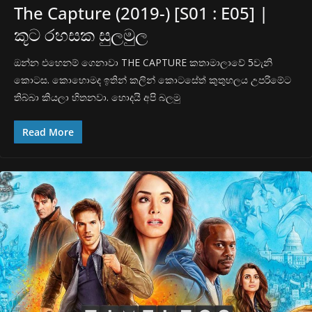
The Capture (2019-) [S01 : E05] |
කූට රහසක සුලමුල
ඔන්න එහෙනම් ගෙනාවා THE CAPTURE කතාමාලාවේ 5වැනි
කොටස. කොහොමද ඉතින් කලින් කොටසේත් කුතුහලය උපරිමේට
තිබ්බා කියලා හිතනවා. හොදයි අපි බලමු
Read More