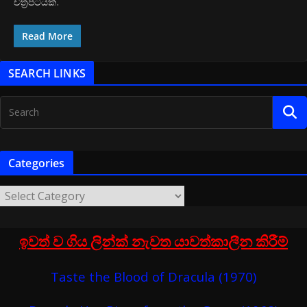
චිත්‍රපටියක්.
Read More
SEARCH LINKS
Categories
ඉවත් ව ගිය ලින්ක් නැවත යාවත්කාලීන කිරීම්
Taste the Blood of Dracula (1970)