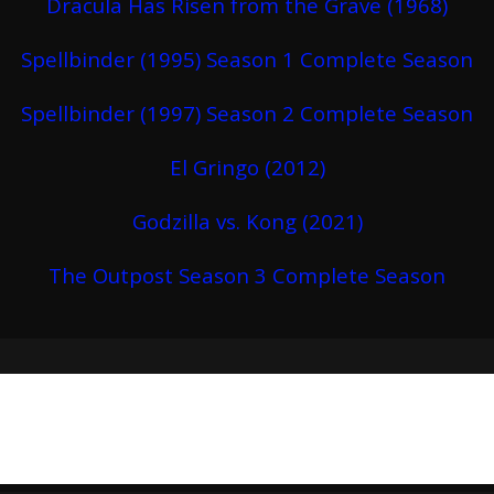
Dracula Has Risen from the Grave (1968)
Spellbinder (1995) Season 1 Complete Season
Spellbinder (1997) Season 2 Complete Season
El Gringo (2012)
Godzilla vs. Kong (2021)
The Outpost Season 3 Complete Season