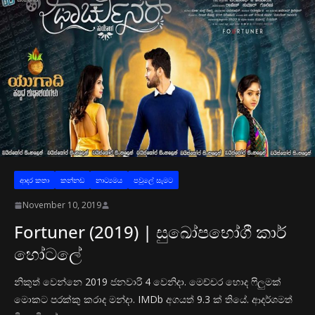
ආද‍ර කතා
කන්නඩ
නාට්‍යමය
පවුලේ සැමට
November 10, 2019
Fortuner (2019) | සුඛෝපභෝගී කාර්
හෝටලේ
නිකුත් වෙන්නෙ 2019 ජනවාරි 4 වෙනිදා. මෙච්චර හොද ෆිලුමක්
මොකට පරක්කු කරාද මන්දා. IMDb අගයත් 9.3 ක් තියේ. ආදර්ශමත්