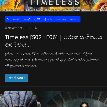
TV
අප‍රාධ
අමුතුයි
ඉංග්‍රීසි
ක්‍රියාදාම
ත්‍රාසජනක
නාට්‍යමය
November 10, 2019
Timeless [S02 : E06] | රොක් සංගීතයෙ
ආරම්භය…
ඉතින් ඔයාල දන්න විදියට ටයිම්ලස් කියන්නේ වෙනස්ම විදියක
කතාමාලවක්. ඒක ඉතිහාසයේ වුන හරි අපූරු සිදුවීම හරිම ලස්සනට
අපි ඉස්සරහට අරගෙන
Read More