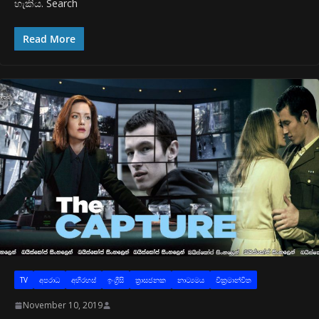
හැකිය. Search
Read More
TV
අප‍රාධ
අභිරහස්
ඉංග්‍රීසි
ත්‍රාසජනක
නාට්‍යමය
වික්‍රමාන්විත
November 10, 2019