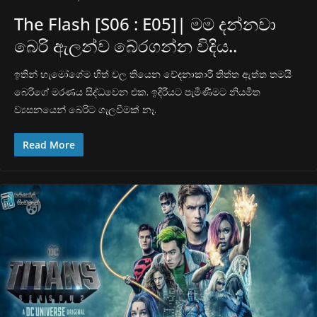
The Flash [S06 : E05]| මම දන්නවා
බෙරි ඇලන්ව බේරගන්න විදිය..
ඉතින් හැමෝගේම හිත් වල තියෙන වේදනාකාරී තිත්ත ඇත්ත තමයි
බෙරිගේ මරණය සිද්ධවෙන එක. ඉදිරියට පැමිණීමට නියමිත
ව්‍යසනයෙන් බෙරිට ගැලවීමක් නෑ.
Read More