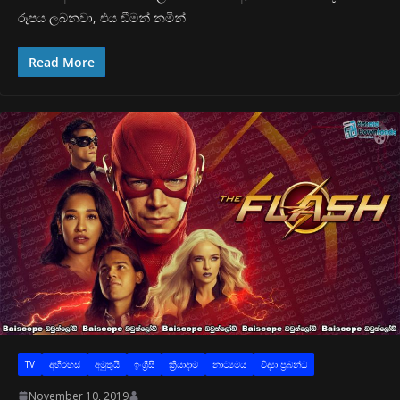
රූපය ලබනවා, එය ඩීමන් නමින්
Read More
TV
අභිරහස්
අමුතුයි
ඉංග්‍රීසි
ක්‍රියාදාම
නාට්‍යමය
විද්‍යා ප්‍රබන්ධ
November 10, 2019