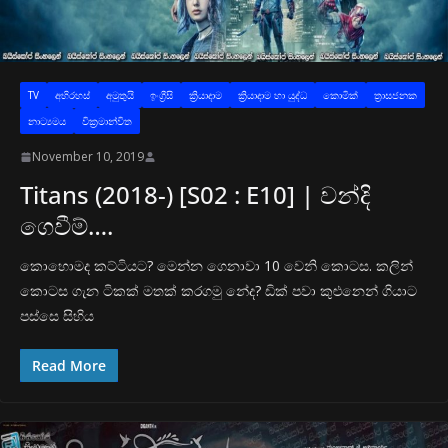
TV
අභිරහස්
අමුතුයි
ඉංග්‍රීසි
ක්‍රියාදාම
ක්‍රියාදාම හා යුද්ධ
කොමික්
ත්‍රාසජනක
නාට්‍යමය
වික්‍රමාන්විත
November 10, 2019
Titans (2018-) [S02 : E10] | වන්දි
ගෙවීම්….
කොහොමද කට්ටියට? මෙන්න ගෙනාවා 10 වෙනි කොටස. කලින්
කොටස ගැන ටිකක් මතක් කරගමු නේද? ඩික් පවා කුළුනෙන් ගියාට
පස්සෙ සිහිය
Read More