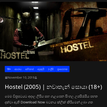
18+
අප‍රාධ
අභිරහස්
අමුතුයි
ඉංග්‍රීසි
ත්‍රාසජනක
November 10, 2019
Hostel (2005) | නවාතැන් සොයා (18+)
මෙම චිත්‍රපටයට අදාල ලිපිය සහ ගැලපෙන සිංහල උපසිරැසිය පහත
දක්වා ඇති Download Now බටනය ක්ලික් කිරීමෙන් ලබා ගත