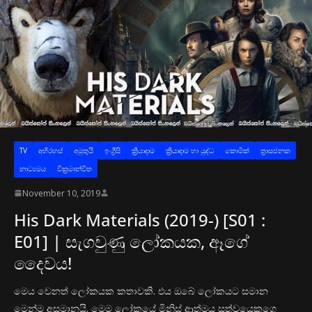
TV
අභිරහස්
අමුතුයි
ඉංග්‍රීසි
ක්‍රියාදාම
ක්‍රියාදාම හා යුද්ධ
කොමික්
ත්‍රාසජනක
නාට්‍යමය
වික්‍රමාන්විත
November 10, 2019
His Dark Materials (2019-) [S01 :
E01] | සැගවුණු ලෝකයක, ඈගේ
දෛවය!
මෙය වෙනත් ලෝකයක කතාවකි. එය ඔබේ ලෝකයට සමාන
මෙන්ම අසමානයි. මෙම ලෝකයේ මිනිස් ආත්මය සත්වයෙකුගෙ